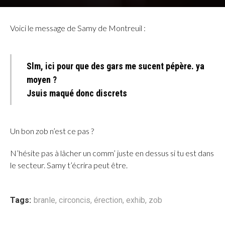
Voici le message de Samy de Montreuil :
Slm, ici pour que des gars me sucent pépère. ya
moyen ?
Jsuis maqué donc discrets
Un bon zob n’est ce pas ?
N’hésite pas à lâcher un comm’ juste en dessus si tu est dans
le secteur. Samy t’écrira peut être.
Tags:
branle
,
circoncis
,
érection
,
exhib
,
zob