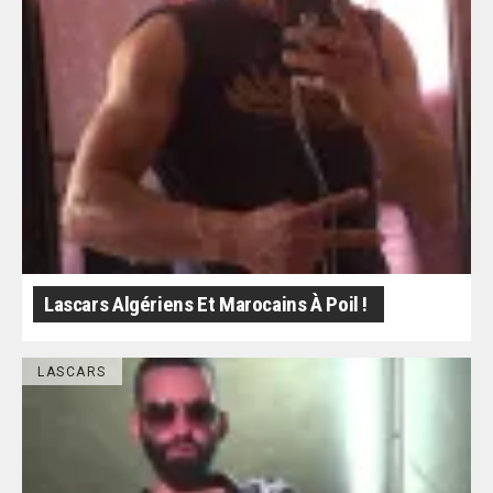
Lascars Algériens Et Marocains À Poil !
LASCARS