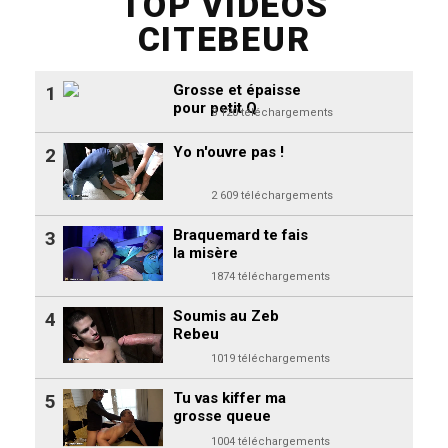
TOP VIDEOS
CITEBEUR
Grosse et épaisse
1
pour petit Q
3 120 téléchargements
Yo n'ouvre pas !
2
2 609 téléchargements
Braquemard te fais
3
la misère
1874 téléchargements
Soumis au Zeb
4
Rebeu
1019 téléchargements
Tu vas kiffer ma
5
grosse queue
1004 téléchargements