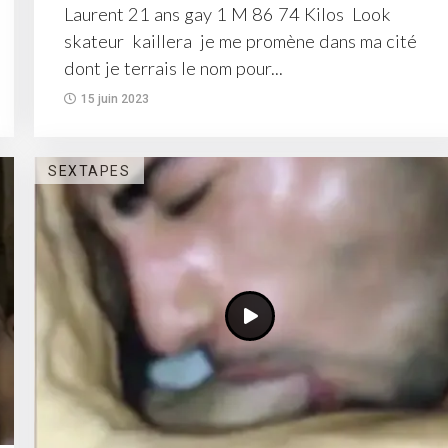
Laurent 21 ans gay 1 M 86 74 Kilos Look
skateur kaillera je me promène dans ma cité
dont je terrais le nom pour...
15 juin 2023
SEXTAPES