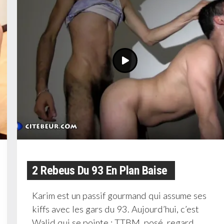
2 Rebeus Du 93 En Plan Baise
Karim est un passif gourmand qui assume ses
kiffs avec les gars du 93. Aujourd’hui, c’est
Walid qui se pointe : TTBM, posé, regard...