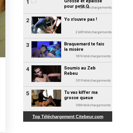
Grosse et épaisse
1
pour petit Q
3 120 téléchargements
Yo n'ouvre pas !
2
2 609 téléchargements
Braquemard te fais
3
la misère
1874 téléchargements
Soumis au Zeb
4
Rebeu
1019 téléchargements
Tu vas kiffer ma
5
grosse queue
1004 téléchargements
Top Téléchargement
Citebeur.com