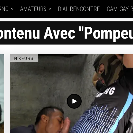
RNO
AMATEURS
DIAL RENCONTRE
CAM GAY 
ontenu Avec "pompeu
NIKEURS