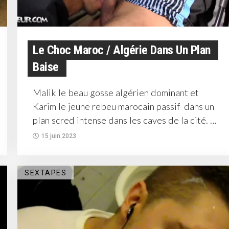
Le Choc Maroc / Algérie Dans Un Plan
Baise
Malik le beau gosse algérien dominant et
Karim le jeune rebeu marocain passif dans un
plan scred intense dans les caves de la cité.
Karim...
15 juin 2023
SEXTAPES