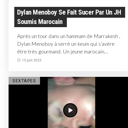
Dylan Menoboy Se Fait Sucer Par Un JH
Soumis Marocain
Après un tour dans un hammam de Marrakesh ,
Dylan Menoboy à serré un keum qui s’avère
être très gourmand. Un jeune marocain
maigrichon...
15 juin 2023
SEXTAPES