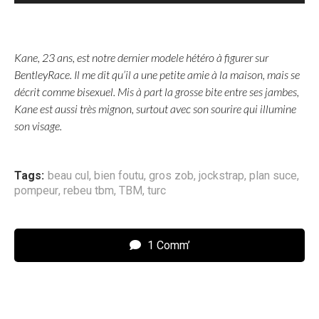
i
d
é
Kane, 23 ans, est notre dernier modele hétéro à figurer sur
o
BentleyRace. Il me dit qu’il a une petite amie à la maison, mais se
décrit comme bisexuel. Mis à part la grosse bite entre ses jambes,
Kane est aussi très mignon, surtout avec son sourire qui illumine
son visage.
Tags:
beau cul
,
bien foutu
,
gros zob
,
jockstrap
,
plan suce
,
pompeur
,
rebeu tbm
,
TBM
,
turc
1 Comm’