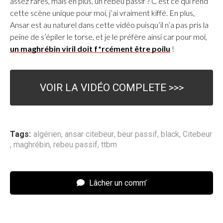
assez rares, mais en plus, un rebeu passif ? C’est ce qui rend
cette scène unique pour moi, j’ai vraiment kiffé. En plus,
Ansar est au naturel dans cette vidéo puisqu’il n’a pas pris la
peine de s’épiler le torse, et je le préfère ainsi car pour moi,
un maghrébin viril doit f*rcément être poilu
!
VOIR LA VIDÉO COMPLETE >>>
Tags:
algérien
,
ansar citebeur
,
beur passif
,
black
,
Citebeur
,
maghrébin
,
rebeu passif
,
ttbm
Lâcher un comm’