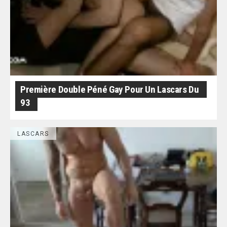
Première Double Péné Gay Pour Un Lascars Du
93
LASCARS