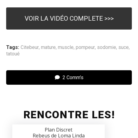
VOIR LA VIDÉO COMPLETE >>>
Tags:
Citebeur
,
mature
,
muscle
,
pompeur
,
sodomie
,
suce
,
tatoué
2 Comm’s
RENCONTRE LES!