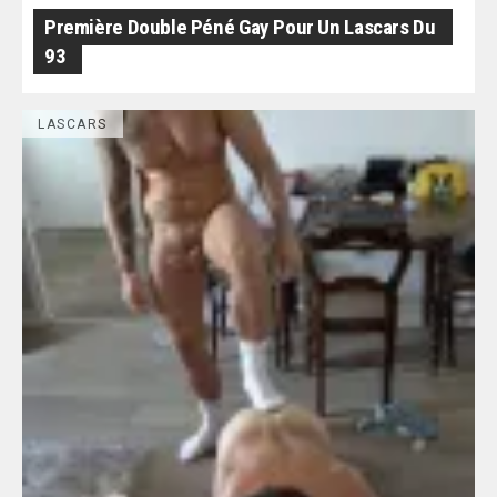
Première Double Péné Gay Pour Un Lascars Du
93
LASCARS