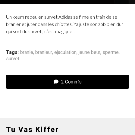
Un keum rebeu en survet Adidas se filme en train de se
branler et juter dans les chiottes. Ya juste son zob bien dur
qui sort du survet , c’est magique !
Tags:
branle
,
branleur
,
ejaculation
,
jeune beur
,
sperme
,
survet
2 Comm’s
Tu Vas Kiffer