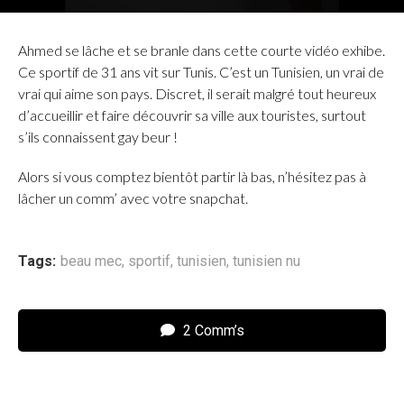
Ahmed se lâche et se branle dans cette courte vidéo exhibe.
Ce sportif de 31 ans vit sur Tunis. C’est un Tunisien, un vrai de
vrai qui aime son pays. Discret, il serait malgré tout heureux
d’accueillir et faire découvrir sa ville aux touristes, surtout
s’ils connaissent gay beur !
Alors si vous comptez bientôt partir là bas, n’hésitez pas à
lâcher un comm’ avec votre snapchat.
Tags:
beau mec
,
sportif
,
tunisien
,
tunisien nu
2 Comm’s