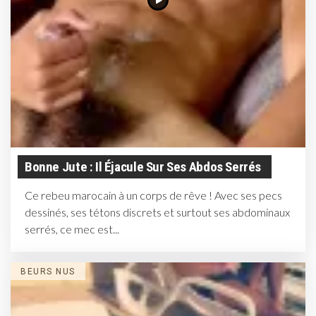
Bonne Jute : Il Éjacule Sur Ses Abdos Serrés
Ce rebeu marocain à un corps de rêve ! Avec ses pecs
dessinés, ses tétons discrets et surtout ses abdominaux
serrés, ce mec est...
BEURS NUS