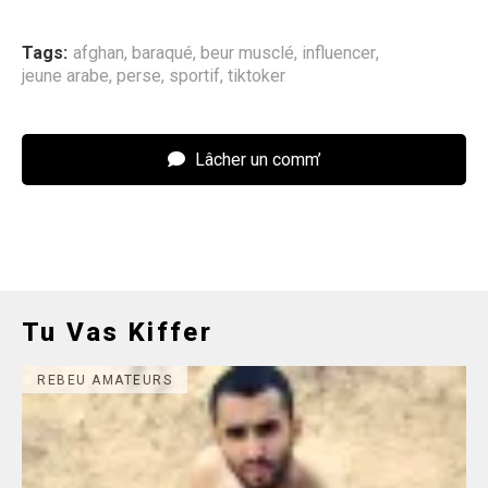
Tags:
afghan
,
baraqué
,
beur musclé
,
influencer
,
jeune arabe
,
perse
,
sportif
,
tiktoker
Lâcher un comm’
Tu Vas Kiffer
REBEU AMATEURS