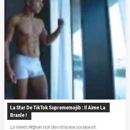
La Star De TikTok Suprememojib : Il Aime La
Branle !
Le minet Afghan star des réseaux sociaux et