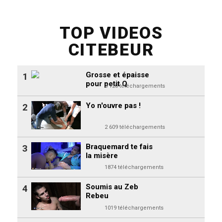
TOP VIDEOS
CITEBEUR
Grosse et épaisse
1
pour petit Q
3 120 téléchargements
Yo n'ouvre pas !
2
2 609 téléchargements
Braquemard te fais
3
la misère
1874 téléchargements
Soumis au Zeb
4
Rebeu
1019 téléchargements