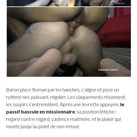
Baron place Roman par les hanches, s’aligne et pose un
rythme net, puissant, régulier. Les claquements résonnent,
les soupirs s’entremêlent. Après une levrette appuyée,
le
passif bascule en missionnaire
, sa position fétiche :
regard contre regard, cadence maîtrisée, et le plaisir qui
monte jusqu’au point de non-retour.