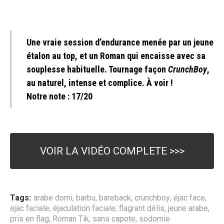
Une vraie session d’endurance menée par un jeune
étalon au top, et un Roman qui encaisse avec sa
souplesse habituelle. Tournage façon
CrunchBoy
,
au naturel, intense et complice. À voir !
Notre note : 17/20
VOIR LA VIDÉO COMPLETE >>>
Tags:
arabe domi
,
barbu
,
bareback
,
crunchboy
,
éjac face
,
ejac faciale
,
éjaculation faciale
,
flagrant délis
,
jeune arabe
,
pris en flag
,
Roman Tik
,
sans capote
,
sodomie