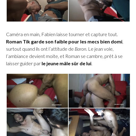
Caméra en main, Fabien laisse tourner et capture tout.
Roman Tik garde son faible pour les mecs bien domi
,
surtout quand ils ont l’attitude de
Baron
. Le jean vole,
l’ambiance devient moite, et Roman se cambre, prêt à se
laisser guider par
le jeune mâle sûr de lui
.