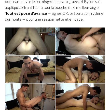
dominant ouvre le bal,
dirige
d’une voix grave, et Byron suit,
appliqué, offrant tour à tour la bouche et le meilleur angle.
Tout est posé d’avance
— signes OK, préparation, rythme
qui monte — pour une session nette et efficace.