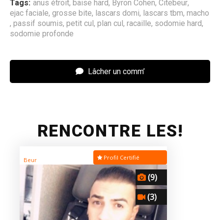
Tags:
anus étroit
,
baise hard
,
Byron Cohen
,
Citebeur
,
ejac faciale
,
grosse bite
,
lascars domi
,
lascars tbm
,
macho
,
passif soumis
,
petit cul
,
plan cul
,
racaille
,
sodomie hard
,
sodomie profonde
Lâcher un comm’
RENCONTRE LES!