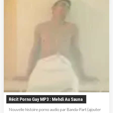
Récit Porno Gay MP3 : Mehdi Au Sauna
Nouvelle histoire porno audio par Banda-Part (ajouter