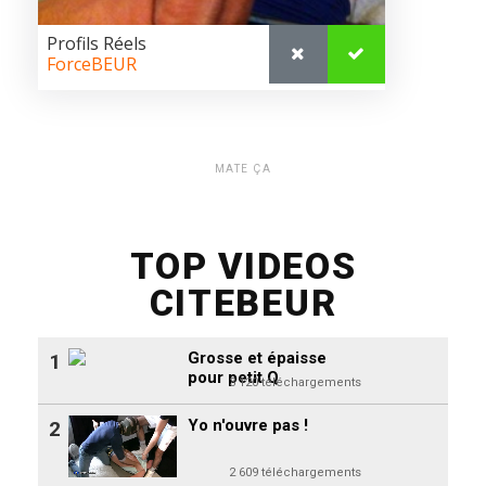
MATE ÇA
TOP VIDEOS
CITEBEUR
Grosse et épaisse
1
pour petit Q
3 120 téléchargements
Yo n'ouvre pas !
2
2 609 téléchargements