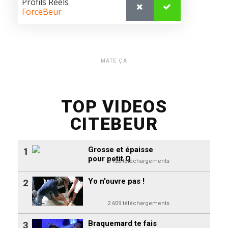
MATE ÇA
TOP VIDEOS
CITEBEUR
Grosse et épaisse
1
pour petit Q
3 120 téléchargements
Yo n'ouvre pas !
2
2 609 téléchargements
Braquemard te fais
3