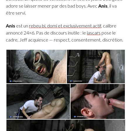
adore se laisser mener par des bad boys. Avec
Anis
, il va
être servi.
Anis
est un
rebeu bi, domi et exclusivement actif
, calibre
annoncé 24×6. Pas de discours inutile : le
lascars
pose le
cadre, Jeff acquiesce — respect, consentement, discrétion.