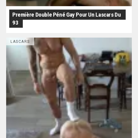
Première Double Péné Gay Pour Un Lascars Du
93
LASCARS