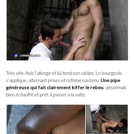
Très vite, Anis l’allonge et lui tend son
calibre
. Le bourgeois
s’applique, alternant prises et rythme soutenu.
Une pipe
généreuse qui fait clairement kiffer le rebeu
, désormais
bien échauffé et prêt à passer à la suite.