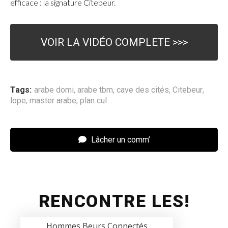
efficace : la signature Citebeur.
VOIR LA VIDÉO COMPLETE >>>
Tags:
arabe domi
,
arabe tbm
,
cave des cités
,
Citebeur
,
lope
,
master arabe
,
plan cul
Lâcher un comm’
RENCONTRE LES!