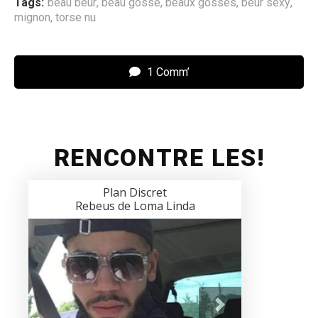
Tags:
beau beur
,
beau gosse
,
beaux gosses
,
beur sexy
,
mignon
,
torse nu
1 Comm’
RENCONTRE LES!