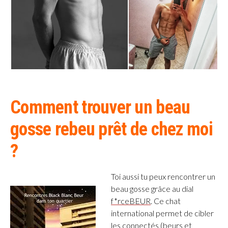
Comment trouver un beau
gosse rebeu prêt de chez moi
?
Toi aussi tu peux rencontrer un
beau gosse grâce au dial
f*rceBEUR
. Ce chat
international permet de cibler
les connectés (beurs et