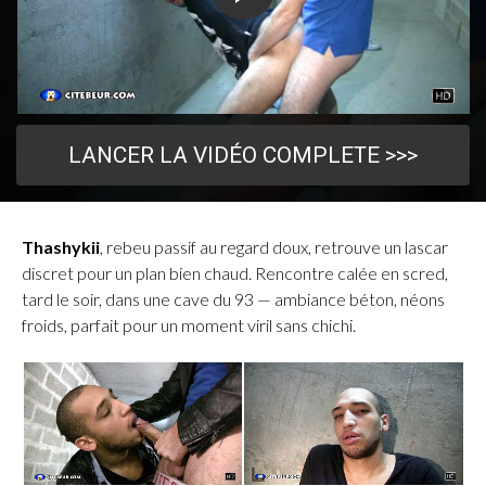
LANCER LA VIDÉO COMPLETE >>>
Thashykii
, rebeu passif au regard doux, retrouve un lascar
discret pour un plan bien chaud. Rencontre calée en scred,
tard le soir, dans une cave du 93 — ambiance béton, néons
froids, parfait pour un moment viril sans chichi.