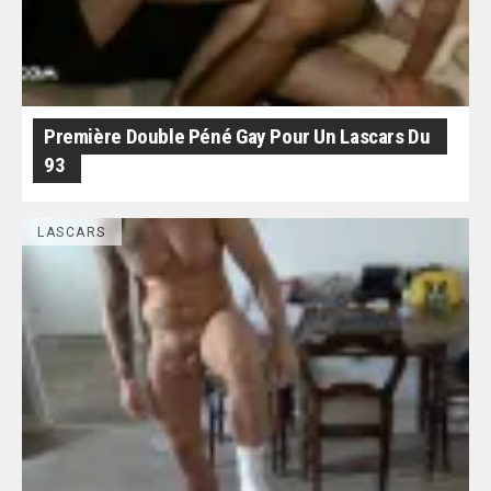
Première Double Péné Gay Pour Un Lascars Du
93
LASCARS