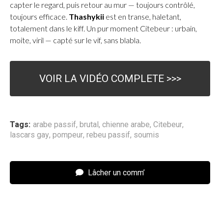
capter le regard, puis retour au mur — toujours contrôlé,
toujours efficace.
Thashykii
est en transe, haletant,
totalement dans le kiff. Un pur moment Citebeur : urbain,
moite, viril — capté sur le vif, sans blabla.
VOIR LA VIDÉO COMPLETE >>>
Tags:
arabe passif
,
brutal
,
chienne arabe
,
Citebeur
,
lascars gay
,
pompeur
,
rebeu passif
,
soumis
Lâcher un comm’