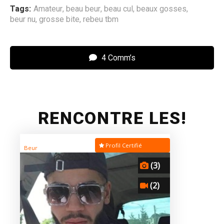
Tags:
Amateur
,
beau beur
,
beau cul
,
beaux gosses
,
beur nu
,
grosse bite
,
rebeu tbm
4 Comm’s
RENCONTRE LES!