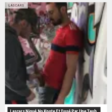
LASCARS
Lascars Niqué No Kpote Et Dosé Par Une Teub