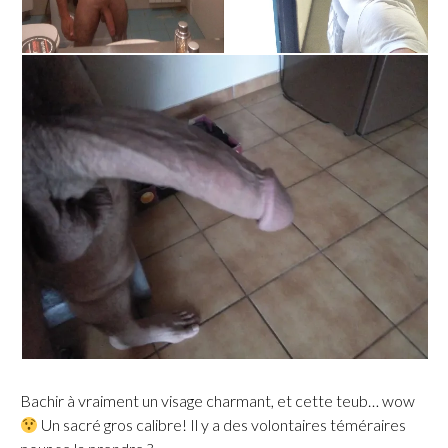
Bachir à vraiment un visage charmant, et cette teub… wow
Un sacré gros calibre! Il y a des volontaires téméraires