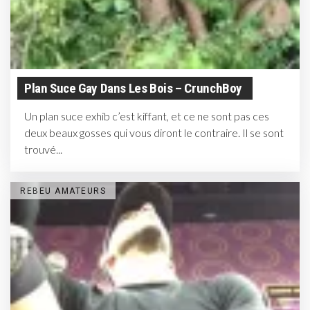
Plan Suce Gay Dans Les Bois – CrunchBoy
Un plan suce exhib c’est kiffant, et ce ne sont pas ces
deux beaux gosses qui vous diront le contraire. Il se sont
trouvé...
REBEU AMATEURS