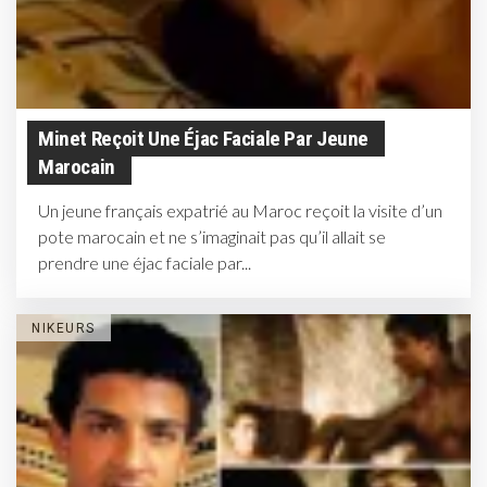
Minet Reçoit Une Éjac Faciale Par Jeune
Marocain
Un jeune français expatrié au Maroc reçoit la visite d’un
pote marocain et ne s’imaginait pas qu’il allait se
prendre une éjac faciale par...
NIKEURS