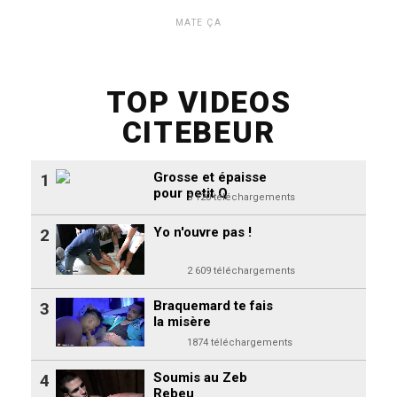
MATE ÇA
TOP VIDEOS
CITEBEUR
Grosse et épaisse
1
pour petit Q
3 120 téléchargements
Yo n'ouvre pas !
2
2 609 téléchargements
Braquemard te fais
3
la misère
1874 téléchargements
Soumis au Zeb
4
Rebeu