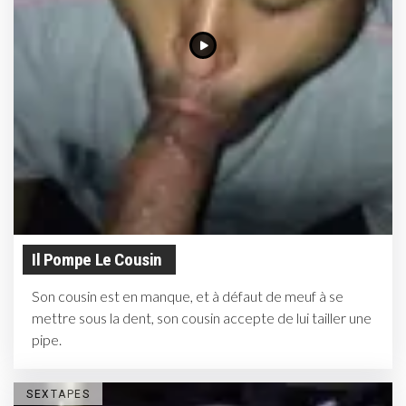
Il Pompe Le Cousin
Son cousin est en manque, et à défaut de meuf à se
mettre sous la dent, son cousin accepte de lui tailler une
pipe.
SEXTAPES